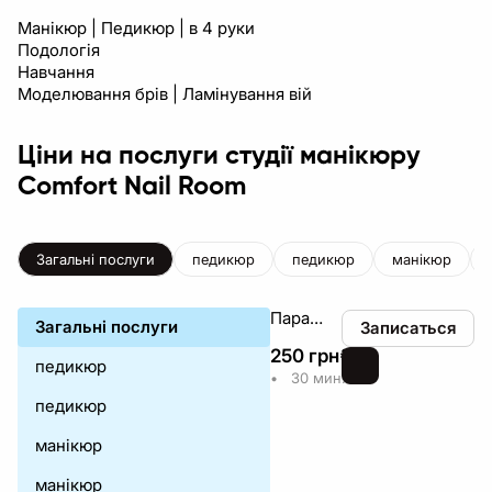
Манікюр | Педикюр | в 4 руки
Подологія
Навчання
Моделювання брів | Ламінування вій
Ціни на послуги студії манікюру
Comfort Nail Room
Загальні послуги
педикюр
педикюр
манікюр
Парафінотерапія
Загальні послуги
Записаться
250
грн
₴
педикюр
•
30 мин.
педикюр
манікюр
манікюр