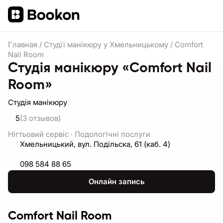
Главная
/
Студії манікюру у Хмельницькому
/
Comfort
Nail Room
Студія манікюру «Comfort Nail
Room»
Студія манікюру
5
(3
отзывов
)
Нігтьовий сервіс
·
Подологічні послуги
Хмельницький, вул. Подільска, 61 (каб. 4)
098 584 88 65
Онлайн запись
Comfort Nail Room