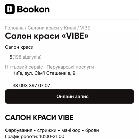
Головна
/
Салони краси у Києві
/
VIBE
Салон краси «VIBE»
Салон краси
5
(198
відгуків
)
Нігтьовий сервіс
·
Перукарські послуги
Київ, вул. Сім'ї Стешенків, 9
38 093 397 07 07
Онлайн запис
САЛОН КРАСИ VIBE
Фарбування • стрижки • манікюр • брови
Графік роботи: 10:00-21:00