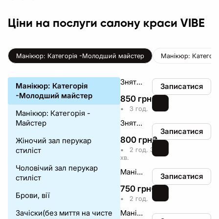
Ціни на послуги салону краси VIBE
Манікюр: Категорія -Молодший майстер
Манікюр: Категорі
Зняття гель-лаку+манікюр+покриття нігтів UV-лаком френч
Манікюр: Категорія
Записатися
-Молодший майстер
850
грн
₴
•
3 год.
Манікюр: Категорія -
Майстер
Зняття гель-лаку+манікюр+покриття нігтів UV-лаком
Записатися
800
грн
₴
Жіночий зал перукар
стиліст
•
2 год. 30
хв.
Чоловічий зал перукар
Манікюр+покриття нігтів UV-лаком
Записатися
стиліст
750
грн
₴
Брови, вії
•
2 год.
Зачіски(без миття на чисте
Манікюр+покриття нігтів UV-лаком френч