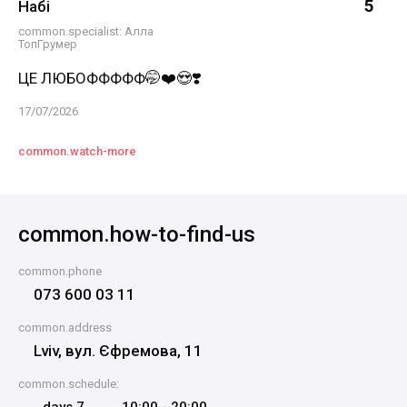
5
Набі
common.specialist
: Алла
ТопГрумер
ЦЕ ЛЮБОФФФФФ🤭❤️😍❣️
17/07/2026
common.watch-more
common.how-to-find-us
common.show-on-map
common.phone
073 600 03 11
common.address
Lviv, вул. Єфремова, 11
common.schedule
: