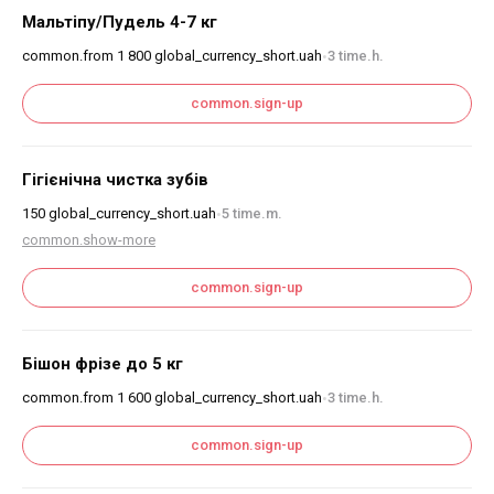
Мальтіпу/Пудель 4-7 кг
common.from
1 800
global_currency_short.uah
3 time.h.
•
common.sign-up
Гігієнічна чистка зубів
150
global_currency_short.uah
5 time.m.
•
common.show-more
common.sign-up
Бішон фрізе до 5 кг
common.from
1 600
global_currency_short.uah
3 time.h.
•
common.sign-up