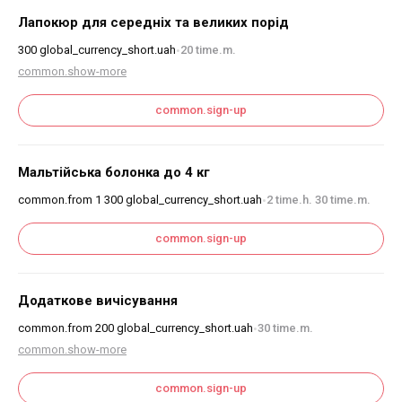
Лапокюр для середніх та великих порід
300
global_currency_short.uah
20 time.m.
•
common.show-more
common.sign-up
Мальтійська болонка до 4 кг
common.from
1 300
global_currency_short.uah
2 time.h. 30 time.m.
•
common.sign-up
Додаткове вичісування
common.from
200
global_currency_short.uah
30 time.m.
•
common.show-more
common.sign-up