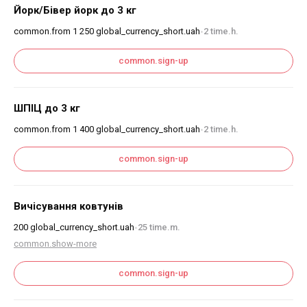
Йорк/Бівер йорк до 3 кг
common.from
1 250
global_currency_short.uah
2 time.h.
•
common.sign-up
ШПІЦ до 3 кг
common.from
1 400
global_currency_short.uah
2 time.h.
•
common.sign-up
Вичісування ковтунів
200
global_currency_short.uah
25 time.m.
•
common.show-more
common.sign-up