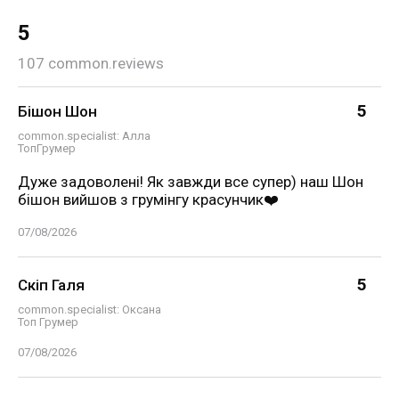
5
107
common.reviews
5
Бішон Шон
common.specialist
: Алла
ТопГрумер
Дуже задоволені! Як завжди все супер) наш Шон
бішон вийшов з грумінгу красунчик❤️
07/08/2026
5
Скіп Галя
common.specialist
: Оксана
Топ Грумер
07/08/2026