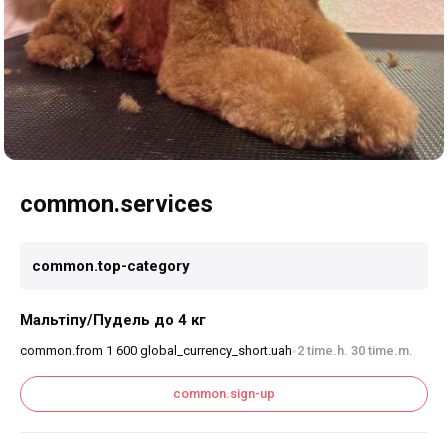
common.services
common.top-category
Мальтіпу/Пудель до 4 кг
common.from
1 600
global_currency_short.uah
2 time.h. 30 time.m.
•
common.sign-up