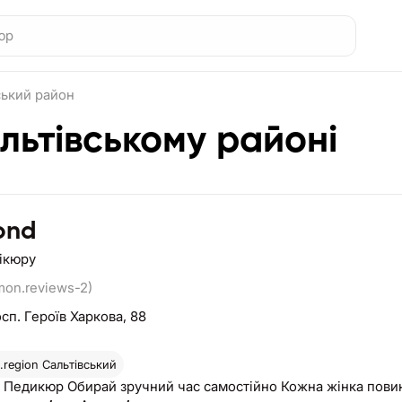
ський район
альтівському районі
ond
нікюру
mon.reviews-2)
сп. Героїв Харкова, 88
region
Сальтівський
Манікюр Педикюр Обирай зручний час самостійно Кожна жінка по