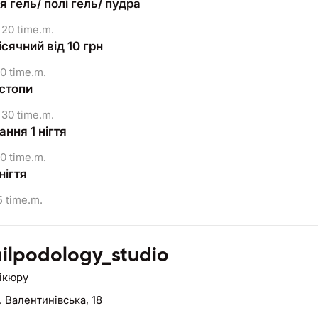
 гель/ полі гель/ пудра
20 time.m.
сячний від 10 грн
0 time.m.
стопи
30 time.m.
ння 1 нігтя
0 time.m.
нігтя
 time.m.
ilpodology_studio
нікюру
. Валентинівська, 18