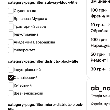
Зміцнення
category-page.filter.subway-block-title
100
грн
•
Студентська
Френч/ мі
Ярослава Мудрого
10
грн
•
2
Тракторний завод
Обробка 
Індустріальна
100
грн
•
Академіка Барабашова
Нарощува
Університет
50
грн
•
1
Ремонт 1 
category-page.filter.districts-block-title
30
грн
•
5
Індустріальний
Сальтівський
Київський
ab_na
Шевченківський
Студія ма
Харків,
вул
category-page.filter.micro-districts-block-
title