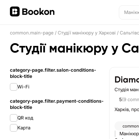
common.main-page
/
Студії манікюру у Харкові
/
Сальтів
Студії манікюру у С
category-page.filter.salon-conditions-
block-title
Diam
Wi-Fi
Студія ма
5
(9 com
category-page.filter.payment-conditions-
block-title
Харків,
про
QR код
common.
Карта