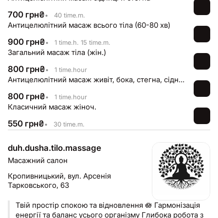
700
грн
₴
•
40 time.m.
Антицелюлітний масаж всього тіла (60-80 хв)
900
грн
₴
•
1 time.h. 15 time.m.
Загальний масаж тіла (жін.)
800
грн
₴
•
1 time.hour
Антицелюлітний масаж живіт, бока, стегна, сідниці (60-70 хв)
800
грн
₴
•
1 time.hour
Класичний масаж жіноч.
550
грн
₴
•
30 time.m.
duh.dusha.tilo.massage
Масажний салон
Кропивницький,
вул. Арсенія
Тарковського, 63
Твій простір спокою та відновлення 🪷 Гармонізація
енергії та баланс усього організму Глибока робота з