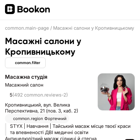
common.main-page
/
Масажні салони у Кропивницькому
Масажні салони у
Кропивницькому
common.filter
Масажна студія
Масажний салон
5
(492 common.reviews-2)
Кропивницький,
вул. Велика
Перспективна, 21 (пов. 3, каб. 2)
common.region
Фортечний
STYX | Навчання | Тайський масаж місце твоєї краси
та впевненості ДВІ медичні освіти
Антицелюлітний масаж сідниці й стегна