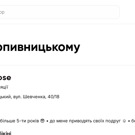
ропивницькому
ose
яції
цький,
вул. Шевченка, 40/18
 більше 5-ти років 😎 • до мене приводять своїх подруг ☺️ • 
ікіні