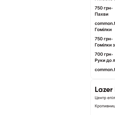
750
грн
•
Пахви
common.
Гомілки
750
грн
•
Гомілки 
700
грн
•
Руки до л
common.
Lazer
Центр епіл
Кропивни