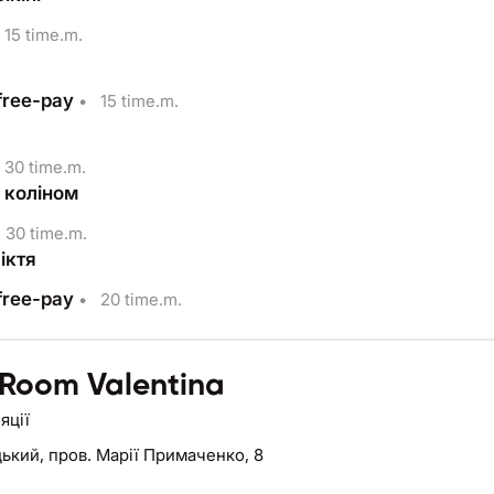
15 time.m.
free-pay
•
15 time.m.
30 time.m.
з коліном
30 time.m.
іктя
free-pay
•
20 time.m.
 Room Valentina
яції
цький,
пров. Марії Примаченко, 8