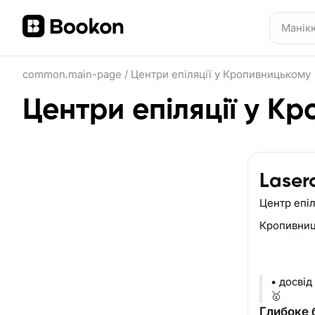
common.main-page
/
Центри епіляції у Кропивницькому
Центри епіляції у К
Laser
Центр епіл
Кропивни
• досвід
🥇
Глибоке б