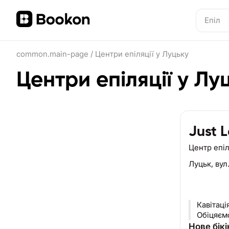
common.main-page
/
Центри епіляції у Луцьку
Центри епіляції у Лу
Just 
Центр епіл
Луцьк,
вул
Кавітаці
Обіцяємо
Нове бікі