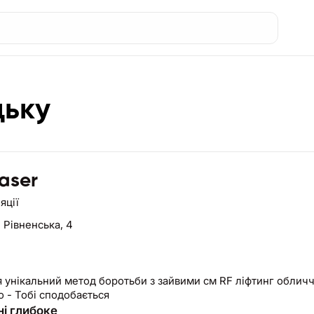
цьку
Laser
яції
. Рівненська, 4
я унікальний метод боротьби з зайвими см RF ліфтинг обличч
 - Тобі сподобається
ні глибоке