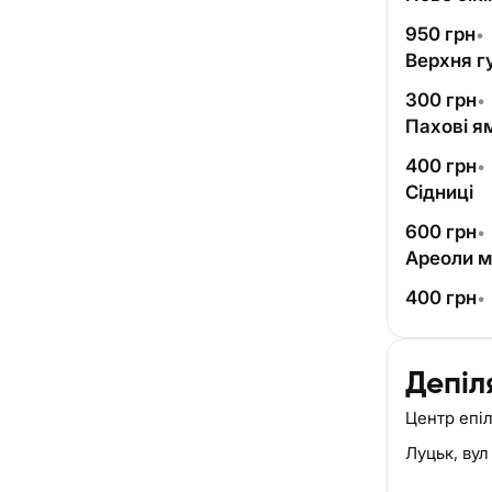
950
грн
•
Верхня г
300
грн
•
Пахові я
400
грн
•
Сідниці
600
грн
•
Ареоли м
400
грн
•
Депіл
Центр епіл
Луцьк,
вул