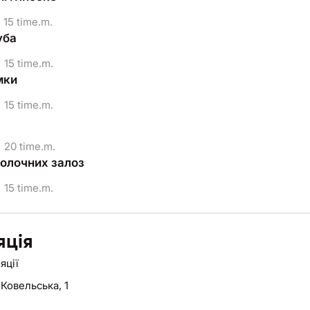
15 time.m.
уба
15 time.m.
мки
15 time.m.
20 time.m.
олочних залоз
15 time.m.
яція
яції
 Ковельська, 1