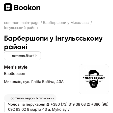
common.main-page
/
Барбершопи у Миколаєві
/
Інгульський район
Барбершопи у Інгульсському
районі
common.filter
(1)
Men's style
Барбершоп
Миколаїв,
вул. Гліба Бабіча, 43А
common.region
Інгульський
Чоловіча перукарня ☎️ +380 (73) 319 38 08 ☎️ +380 (96)
092 93 02 8 марта 43 а, Mykolayiv