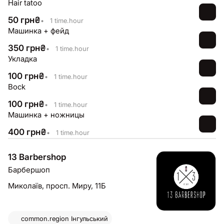
Hair tatoo
50
грн
₴
•
1 time.hour
Машинка + фейд
350
грн
₴
•
1 time.hour
Укладка
100
грн
₴
•
1 time.hour
Bock
100
грн
₴
•
1 time.hour
Машинка + ножницы
400
грн
₴
•
1 time.hour
13 Barbershop
Барбершоп
Миколаїв,
просп. Миру, 11Б
common.region
Інгульський