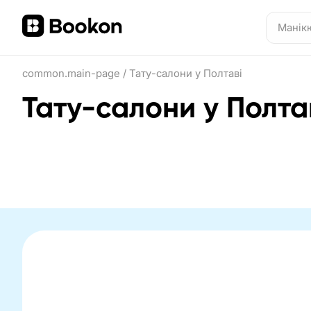
common.main-page
/
Тату-салони у Полтаві
Тату-салони у Полта