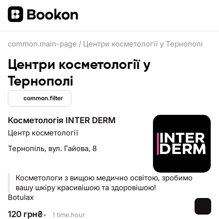
common.main-page
/
Центри косметології у Тернополі
Центри косметології у
Тернополі
common.filter
Косметологія INTER DERM
Центр косметології
Тернопіль,
вул. Гайова, 8
Косметологи з вищою медично освітою, зробимо
вашу шкіру красивішою та здоровішою!
Botulax
120
грн
₴
•
1 time.hour