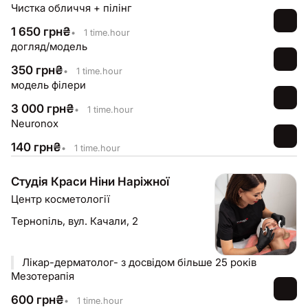
Чистка обличчя + пілінг
1 650
грн
₴
•
1 time.hour
догляд/модель
350
грн
₴
•
1 time.hour
модель філери
3 000
грн
₴
•
1 time.hour
Neuronox
140
грн
₴
•
1 time.hour
Студія Краси Ніни Наріжної
Центр косметології
Тернопіль,
вул. Качали, 2
Лікар-дерматолог- з досвідом більше 25 років
Мезотерапія
600
грн
₴
•
1 time.hour