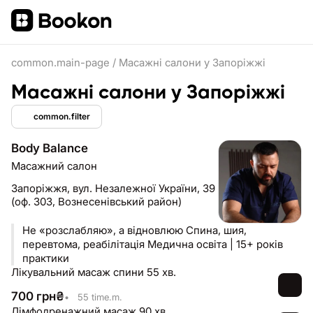
common.main-page
/
Масажні салони у Запоріжжі
Масажні салони у Запоріжжі
common.filter
Body Balance
Масажний салон
Запоріжжя,
вул. Незалежної України, 39
(оф. 303, Вознесенівський район)
Не «розслабляю», а відновлюю Спина, шия,
перевтома, реабілітація Медична освіта | 15+ років
практики
Лікувальний масаж спини 55 хв.
700
грн
₴
•
55 time.m.
Лімфодренажний масаж 90 хв.