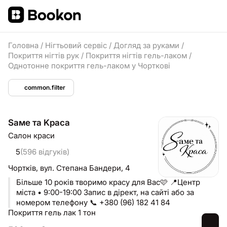
Головна
/
Нігтьовий сервіс
/
Догляд за руками
/
Покриття нігтів рук
/
Покриття нігтів гель-лаком
/
Однотонне покриття гель-лаком у Чорткові
common.filter
Sаме та Kраса
Салон краси
5
(596 відгуків)
Чортків,
вул. Степана Бандери, 4
Більше 10 років творимо красу для Вас🩷 📍Центр
міста • 9:00-19:00 Запис в дірект, на сайті або за
номером телефону 📞 +380 (96) 182 41 84
Покриття гель лак 1 тон