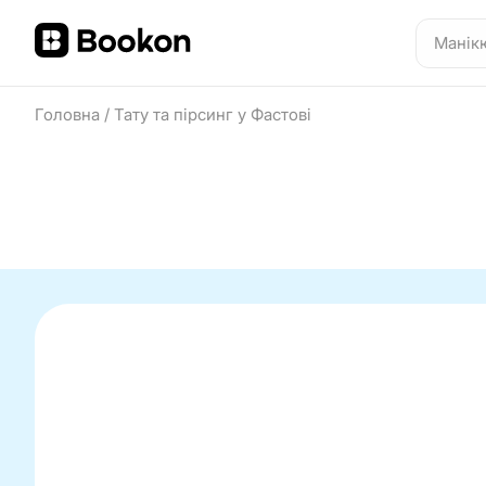
Головна
/
Тату та пірсинг у Фастові