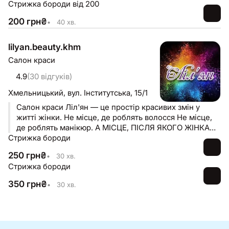
Стрижка бороди від 200
200
грн
₴
•
40 хв.
lilyan.beauty.khm
Салон краси
4.9
(30 відгуків)
Хмельницький,
вул. Інститутська, 15/1
Салон краси Ліл'ян — це простір красивих змін у
житті жінки. Не місце, де роблять волосся Не місце,
де роблять манікюр. А МІСЦЕ, ПІСЛЯ ЯКОГО ЖІНКА
Стрижка бороди
ВИХОДИТЬ ТРОХИ ЩАСЛИВІШОЮ, НІЖ ПРИЙШЛА Ми
віримо, що краса починається з довіри. Саме тому
250
грн
₴
•
30 хв.
наша команда не просто надає послуги — ми уважно
Стрижка бороди
вислуховуємо ваші побажання, допомагаємо знайти
рішення, яке підкреслить вашу індивідуальність, і
350
грн
₴
•
30 хв.
створюємо образ, у якому ви почуватиметеся
впевнено та комфортно. У нас працюють досвідчені
майстри, які постійно навчаються, вдосконалюють
свої навички та працюють лише з перевіреними