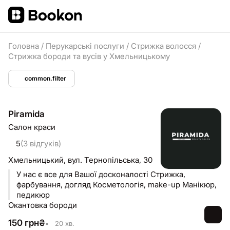
Головна
/
Перукарські послуги
/
Стрижка волосся
/
Стрижка бороди та вусів у Хмельницькому
common.filter
Piramida
Салон краси
5
(3 відгуків)
Хмельницький,
вул. Тернопільська, 30
У нас є все для Вашої досконалості Стрижка,
фарбування, догляд Косметологія, make-up Манікюр,
педикюр
Окантовка бороди
150
грн
₴
•
20 хв.