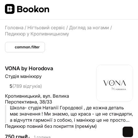
Головна
/
Нігтьовий сервіс
/
Догляд за ногами
/
Педикюр у Кропивницькому
common.filter
VONA by Horodova
Студія манікюру
5
(789 відгуків)
Кропивницький,
вул. Велика
Перспективна, 38/33
Школа- студія Наталії Городової , де кожна деталь
має значення ! Ми знаємо, що краса - це не стандарти,
а відчуття гармонії з собою, і манікюр це не просто
Педикюр повний без покриття (преміум)
послуга - це твій найбажаніший ритуал! ВОНА - студія
краси з 12-річною історією турботи про тебе , і це
750
грн
₴
•
1 година