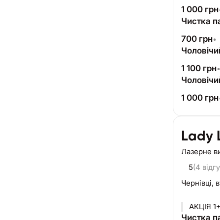
1 000
грн
Чистка п
700
грн
•
Чоловічи
1 100
грн
Чоловічи
1 000
грн
Lady
Лазерне в
5
(4 відгу
Чернівці,
в
Чистка п