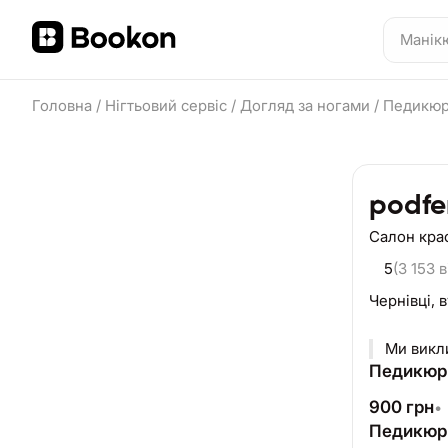
Головна
/
Нігтьовий сервіс
/
Догляд за ногами
/
Педикюр
podfe
Салон кра
5
(3 153 в
Чернівці,
в
Ми викли
Педикюр 
900
грн
•
Педикюр 