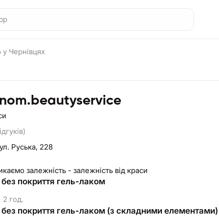
 у Чернівцях
nom.beautyservice
си
ідгуків)
ул. Руська, 228
каємо залежність - залежність від краси
без покриття гель-лаком
2 год.
без покриття гель-лаком (з складними елементами)