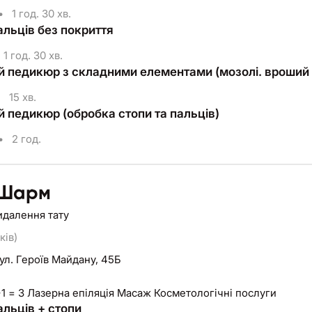
•
1 год. 30 хв.
альців без покриття
1 год. 30 хв.
й педикюр з складними елементами (мозолі. вроший 
•
15 хв.
й педикюр (обробка стопи та пальців)
•
2 год.
 Шарм
идалення тату
ків)
ул. Героїв Майдану, 45Б
АКЦІЯ 1+1 = 3 Лазерна епіляція Масаж Косметологічні послуги
альців + стопи