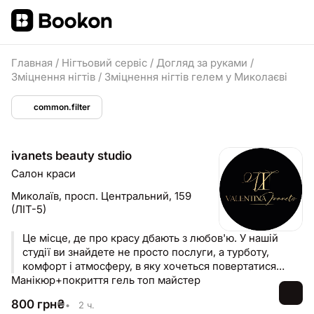
Главная
/
Нігтьовий сервіс
/
Догляд за руками
/
Зміцнення нігтів
/
Зміцнення нігтів гелем у Миколаєві
common.filter
ivanets beauty studio
Салон краси
Миколаїв,
просп. Центральний, 159
(ЛІТ-5)
Це місце, де про красу дбають з любов'ю. У нашій
студії ви знайдете не просто послуги, а турботу,
комфорт і атмосферу, в яку хочеться повертатися
Манікюр+покриття гель топ майстер
знову й знову.
800
грн
₴
•
2 ч.