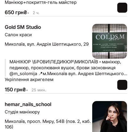
Манікюр+покриття-гель майстер
650
грн
₴
•
2 ч.
Gold SM Studio
Салон краси
Миколаїв,
вул. Андрія Шептицького, 29
МАНІКЮР \БРОВИ\ПЕДИКЮР\МИКОЛАЇВ ▫️ манікюр,
педикюр, проколюваня вушок, брови засновниця
@m_solomija 📍м.Миколаїв вул. Андрея Шептицького,
Укріплення акригелем
29 📞 +380636701551 ( вайбер)
150
грн
₴
•
25 мин.
hemar_nails_school
Студія манікюру
Миколаїв,
просп. Миру, 54В (пов. 2, каб.
106)