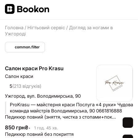
Головна
/
Нігтьовий сервіс
/
Догляд за ногами в
Ужгороді
common.filter
Салон краси Pro Krasu
Салон краси
5
(213 відгуків)
Ужгород,
вул. Володимирська, 90
ProKrasu — майстерня краси Послуга «4 руки» Чудова
команда майстрів Володимирська, 90 0661816888
Педикюр повний (зняття, чистка з стопами+покриття г-лак)
850
грн
₴
•
1 год. 45 хв.
Педикюр повний без покриття