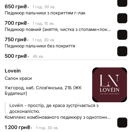
650
грн
₴
•
1 год. 30 хв.
Педикюр пальчики з покриттям г-лак
700
грн
₴
•
1 год. 15 хв.
Педикюр повний (зняття, чистка з стопами+покриття лак)
750
грн
₴
•
1 год. 30 хв.
Педикюр пальчики без покриття
500
грн
₴
•
45 хв.
Lovein
Салон краси
Ужгород,
наб. Слов‘янська, 21Б (ЖК
Будапешт)
Lovéin - простір, де краса зустрічається з
досконалістю.
Комплекс комбінованого педикюру з однотонним покриттям
1 200
грн
₴
•
1 год. 30 хв.