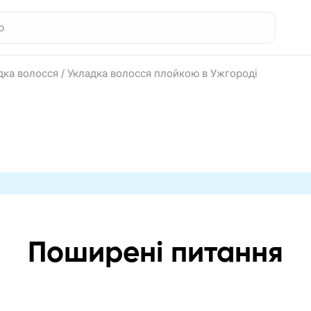
дка волосся
/
Укладка волосся плойкою в Ужгороді
Поширені питання