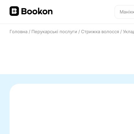
Головна
/
Перукарські послуги
/
Стрижка волосся
/
Укла