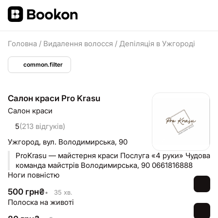
Головна
/
Видалення волосся
/
Депіляція в Ужгороді
common.filter
Салон краси Pro Krasu
Салон краси
5
(213 відгуків)
Ужгород,
вул. Володимирська, 90
ProKrasu — майстерня краси Послуга «4 руки» Чудова
команда майстрів Володимирська, 90 0661816888
Ноги повністю
500
грн
₴
•
35 хв.
Полоска на животі