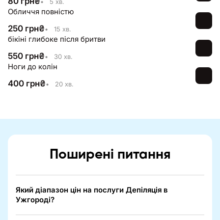
80
грн
₴
•
5 хв.
Обличчя повністю
250
грн
₴
•
15 хв.
бікіні глибоке після бритви
550
грн
₴
•
30 хв.
Ноги до колін
400
грн
₴
•
20 хв.
Поширені питання
Який діапазон цін на послуги Депіляція в
Ужгороді?