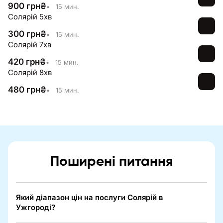
900
грн
₴
•
15 мин.
Солярій 5хв
300
грн
₴
•
15 мин.
Солярій 7хв
420
грн
₴
•
15 мин.
Солярій 8хв
480
грн
₴
•
15 мин.
Поширені питання
Який діапазон цін на послуги Солярій в
Ужгороді?