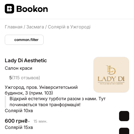
Главная
/
Засмага
/
Солярій в Ужгороді
common.filter
Lady Di Aesthetic
Салон краси
5
(115 отзывов)
Ужгород,
пров. Університетський
будинок, 3 (прим. 103)
Відкрий естетику турботи разом з нами. Тут
починається твоя транформація!
Солярій 10хв
600
грн
₴
•
15 мин.
Солярій 15хв