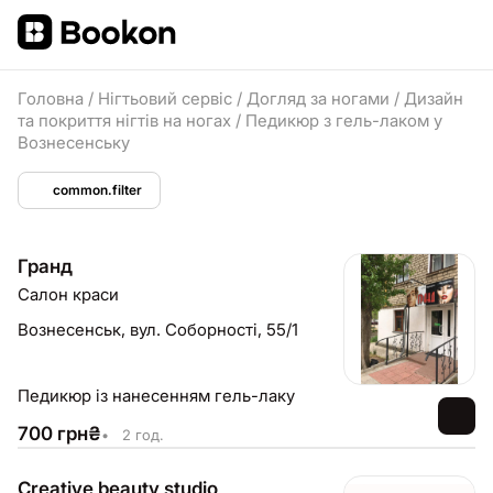
Головна
/
Нігтьовий сервіс
/
Догляд за ногами
/
Дизайн
та покриття нігтів на ногах
/
Педикюр з гель-лаком у
Вознесенську
common.filter
Гранд
Салон краси
Вознесенськ,
вул. Соборності, 55/1
Педикюр із нанесенням гель-лаку
700
грн
₴
•
2 год.
Creative beauty studio