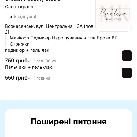
Салон краси
5
(8 відгуків)
Вознесенськ,
вул. Центральна, 13А (пов.
2)
Манікюр Педикюр Нарощування нігтів Брови Вії
Стрижки
педикюр + гель лак
750
грн
₴
•
1 год. 30 хв.
Пальчики + гель-лак
550
грн
₴
•
1 година
Поширені питання