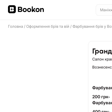
Головна
/
Оформлення брів та вій
/
Фарбування брів у В
Гранд
Салон кра
Вознесенс
Фарбуван
200
грн
•
Фарбуван
400
грн
•