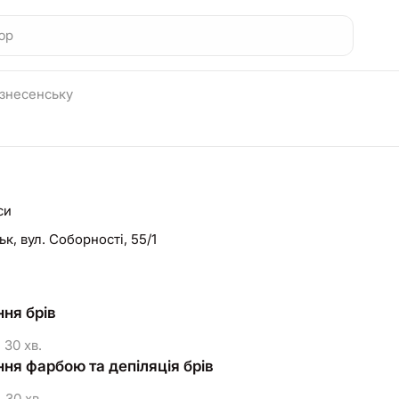
ознесенську
си
ьк,
вул. Соборності, 55/1
ня брів
30 хв.
ня фарбою та депіляція брів
30 хв.