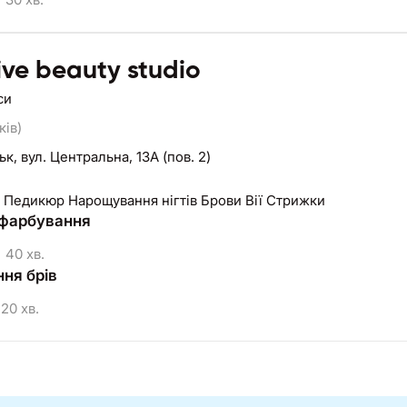
ive beauty studio
си
ків)
ьк,
вул. Центральна, 13А (пов. 2)
 Педикюр Нарощування нігтів Брови Вії Стрижки
 фарбування
40 хв.
ня брів
20 хв.