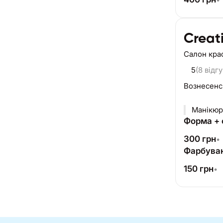
Creat
Салон кра
5
(8 відгу
Вознесенс
Манікюр
Форма +
300
грн
•
Фарбуван
150
грн
•