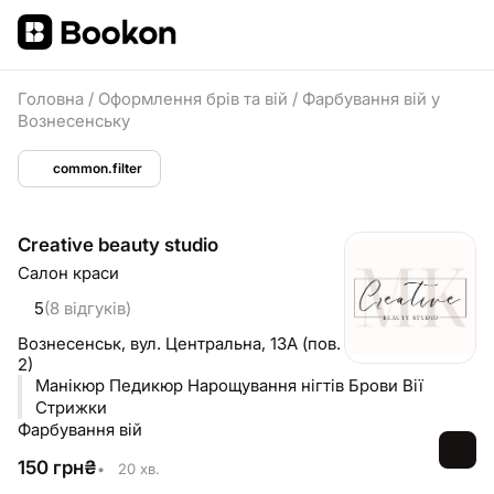
Головна
/
Оформлення брів та вій
/
Фарбування вій у
Вознесенську
common.filter
Creative beauty studio
Салон краси
5
(8 відгуків)
Вознесенськ,
вул. Центральна, 13А (пов.
2)
Манікюр Педикюр Нарощування нігтів Брови Вії
Стрижки
Фарбування вій
150
грн
₴
•
20 хв.