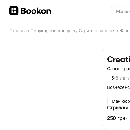
Головна
/
Перукарські послуги
/
Стрижка волосся
/
Жіно
Creat
Салон кра
5
(8 відгу
Вознесенс
Манікюр
Стрижка 
250
грн
•