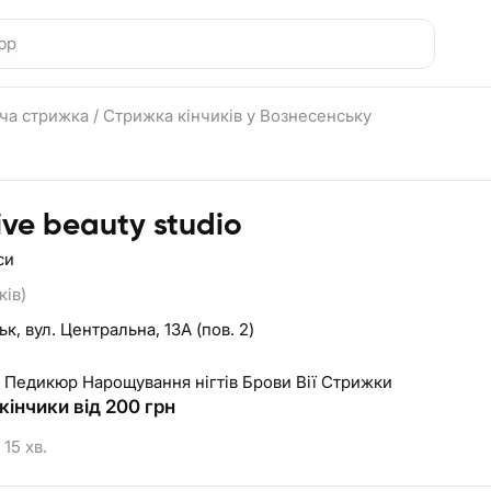
ча стрижка
/
Стрижка кінчиків у Вознесенську
ive beauty studio
си
ків)
ьк,
вул. Центральна, 13А (пов. 2)
 Педикюр Нарощування нігтів Брови Вії Стрижки
кінчики від 200 грн
15 хв.