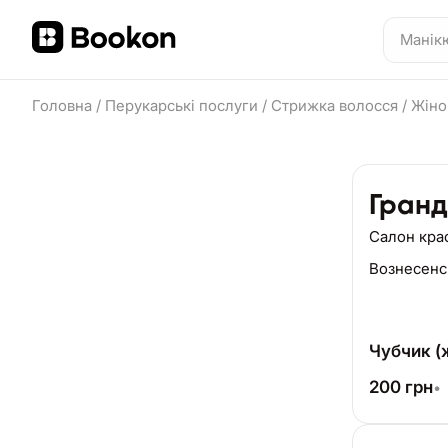
Головна
/
Перукарські послуги
/
Стрижка волосся
/
Жіно
Гранд
Салон кра
Вознесенс
Чубчик (
200
грн
•