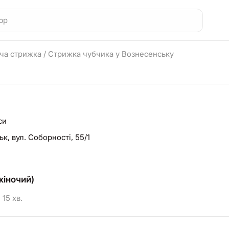
ча стрижка
/
Стрижка чубчика у Вознесенську
си
ьк,
вул. Соборності, 55/1
жіночий)
15 хв.