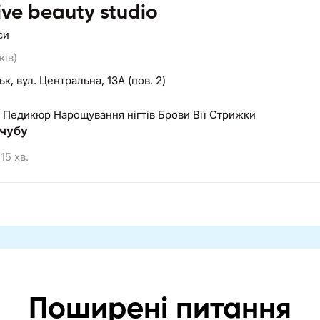
ive beauty studio
си
ків)
ьк,
вул. Центральна, 13А (пов. 2)
 Педикюр Нарощування нігтів Брови Вії Стрижки
чубу
15 хв.
Поширені питання