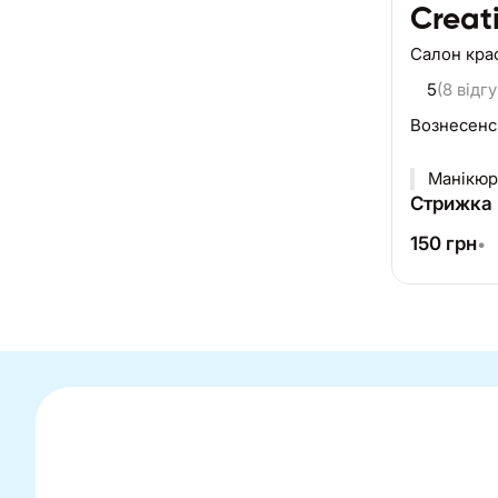
Creat
Салон кра
5
(8 відгу
Вознесенс
Манікюр
Стрижка 
150
грн
•