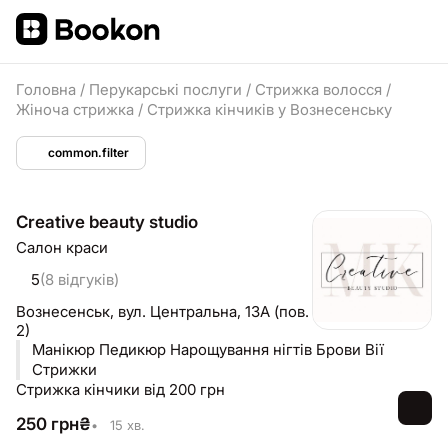
Головна
/
Перукарські послуги
/
Стрижка волосся
/
Жіноча стрижка
/
Стрижка кінчиків у Вознесенську
common.filter
Creative beauty studio
Салон краси
5
(8 відгуків)
Вознесенськ,
вул. Центральна, 13А (пов.
2)
Манікюр Педикюр Нарощування нігтів Брови Вії
Стрижки
Стрижка кінчики від 200 грн
250
грн
₴
•
15 хв.