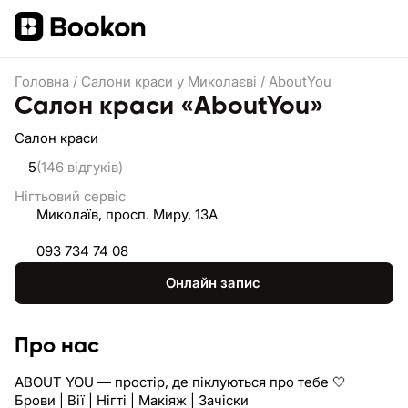
Головна
/
Салони краси у Миколаєві
/
AboutYou
Салон краси «AboutYou»
Салон краси
5
(146
відгуків
)
Нігтьовий сервіс
Миколаїв, просп. Миру, 13А
093 734 74 08
Онлайн запис
Про нас
ABOUT YOU — простір, де піклуються про тебе 🤍
Брови | Вії | Нігті | Макіяж | Зачіски