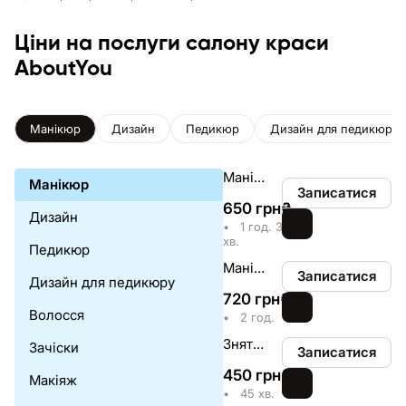
Ціни на послуги салону краси
AboutYou
Манікюр
Дизайн
Педикюр
Дизайн для педикюру
Манікюр + однотонне покриття гель-лак довжина 1-2
Манікюр
Записатися
650
грн
₴
Дизайн
•
1 год. 30
хв.
Педикюр
Манікюр + однотонне покриття гель довжина 1-2
Записатися
Дизайн для педикюру
720
грн
₴
Волосся
•
2 год.
Зняття + гігієнічний манікюр
Зачіски
Записатися
450
грн
₴
Макіяж
•
45 хв.