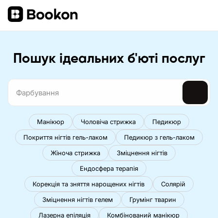
Пошук ідеальних б'юті послуг
Манікюр
Чоловіча стрижка
Педикюр
Покриття нігтів гель-лаком
Педикюр з гель-лаком
Жіноча стрижка
Зміцнення нігтів
Ендосфера терапія
Корекція та зняття нарощених нігтів
Солярій
Зміцнення нігтів гелем
Грумінг тварин
Лазерна епіляція
Комбінований манікюр