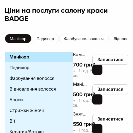
Ціни на послуги салону краси
BADGE
Манікюр
Педикюр
Фарбування волосся
Відновлен
Комплекс манікюру Base ( зняття + Комбінований Манікюр + покриття базою/гель лак )
Манікюр
Записатися
700
грн
₴
Педикюр
•
1 год. 55
хв.
Фарбування волосся
Манікюр класичний (без покриття)
Відновлення волосся
Записатися
500
грн
₴
Брови
•
1 год. 15
хв.
Стрижки жіночі
Зняття + класичний манікюр
Записатися
Вії
550
грн
₴
•
1 год. 30
Кератин/ботокс