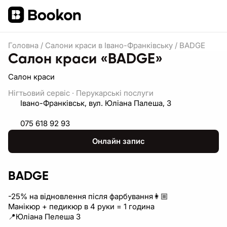
Головна
/
Салони краси в Івано-Франківську
/
BADGE
Салон краси «BADGE»
Салон краси
Нігтьовий сервіс
·
Перукарські послуги
Івано-Франківськ, вул. Юліана Палеша, 3
075 618 92 93
Онлайн запис
BADGE
-25% на відновлення після фарбування👩🏼
Манікюр + педикюр в 4 руки = 1 година
📍Юліана Пелеша 3