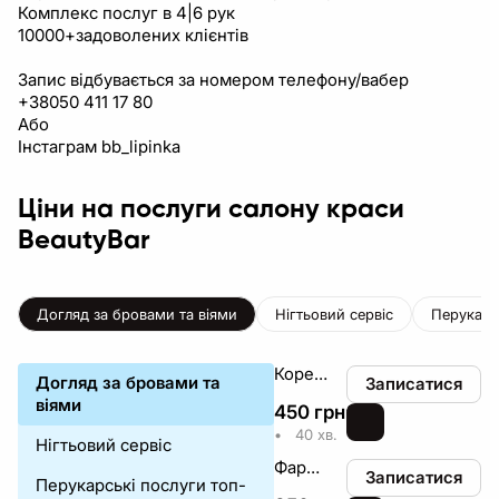
Комплекс послуг в 4|6 рук
10000+задоволених клієнтів
Запис відбувається за номером телефону/вабер
+38050 411 17 80
Або
Інстаграм bb_lipinka
Ціни на послуги салону краси
BeautyBar
Догляд за бровами та віями
Нігтьовий сервіс
Перукарс
Корекція брів
Догляд за бровами та
Записатися
віями
450
грн
₴
•
40 хв.
Нігтьовий сервіс
Фарбування вій
Записатися
Перукарські послуги топ-