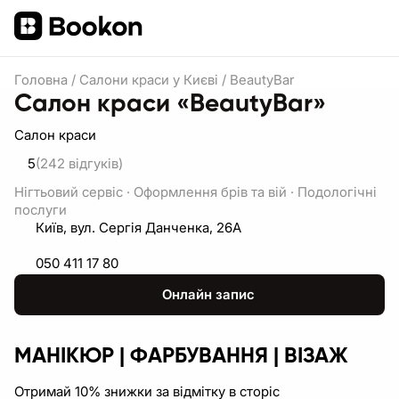
Головна
/
Салони краси у Києві
/
BeautyBar
Салон краси «BeautyBar»
Салон краси
5
(242
відгуків
)
Нігтьовий сервіс
·
Оформлення брів та вій
·
Подологічні
послуги
Київ, вул. Сергія Данченка, 26А
050 411 17 80
Онлайн запис
МАНІКЮР | ФАРБУВАННЯ | ВІЗАЖ
Отримай 10% знижки за відмітку в сторіс