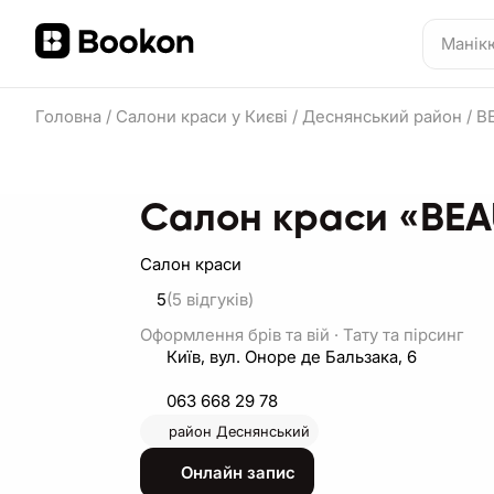
Головна
/
Салони краси у Києві
/
Деснянський район
/
B
Салон краси «BE
Салон краси
5
(5
відгуків
)
Оформлення брів та вій
·
Тату та пірсинг
Київ, вул. Оноре де Бальзака, 6
063 668 29 78
район
Деснянський
Онлайн запис