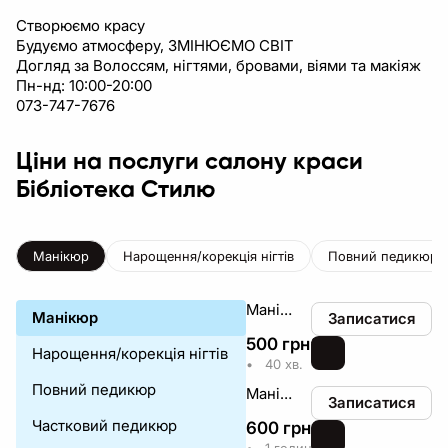
Створюємо красу
Будуємо атмосферу, ЗМІНЮЄМО СВІТ
Догляд за Волоссям, нігтями, бровами, віями та макіяж
Пн-нд: 10:00-20:00
073-747-7676
Ціни на послуги салону краси
Бібліотека Стилю
Манікюр
Нарощення/корекція нігтів
Повний педикюр
Манікюр гігієнічний жіночий
Манікюр
Записатися
500
грн
₴
Нарощення/корекція нігтів
•
40 хв.
Повний педикюр
Манікюр гігієнічний чоловічий
Записатися
Частковий педикюр
600
грн
₴