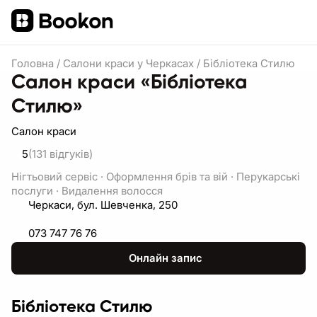
Головна
/
Салони краси у Черкасах
/
Бібліотека Стилю
Салон краси «Бібліотека
Стилю»
Салон краси
5
(131
відгуків
)
Нігтьовий сервіс
·
Оформлення брів та вій
·
Перукарські
послуги
·
Видалення волосся
Черкаси, бул. Шевченка, 250
073 747 76 76
Онлайн запис
Бібліотека Стилю