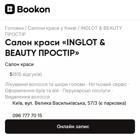
Головна
/
Салони краси у Києві
/
INGLOT & BEAUTY
ПРОСТІР
Салон краси «INGLOT &
BEAUTY ПРОСТІР»
Салон краси
5
(815
відгуків
)
Лікування волосся та шкіри голови
·
Нігтьовий сервіс
·
Оформлення брів та вій
·
Перукарські послуги
·
Видалення волосся
Київ, вул. Велика Васильківська, 57/3 (є парковка)
096 777 70 15
Онлайн запис