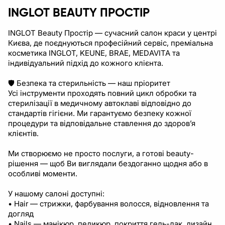
INGLOT BEAUTY ПРОСТІР
INGLOT Beauty Простір — сучасний салон краси у центрі
Києва, де поєднуються професійний сервіс, преміальна
косметика INGLOT, KEUNE, BRAE, MEDAVITA та
індивідуальний підхід до кожного клієнта.
🛡️ Безпека та стерильність — наш пріоритет
Усі інструменти проходять повний цикл обробки та
стерилізації в медичному автоклаві відповідно до
стандартів гігієни. Ми гарантуємо безпеку кожної
процедури та відповідальне ставлення до здоров’я
клієнтів.
Ми створюємо не просто послуги, а готові beauty-
рішення — щоб Ви виглядали бездоганно щодня або в
особливі моменти.
У нашому салоні доступні:
• Hair — стрижки, фарбування волосся, відновлення та
догляд
• Nails — манікюр, педикюр, покриття гель-лак, дизайн