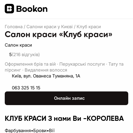
Головна
/
Салони краси у Києві
/
Клуб краси
Салон краси «Клуб краси»
Салон краси
5
(216
відгуків
)
Оформлення брів та вій
·
Перукарські послуги
·
Тату та
пірсинг
·
Видалення волосся
Київ, вул. Ованеса Туманяна, 1А
063 325 15 15
Онлайн запис
КЛУБ КРАСИ З нами Ви -КОРОЛЕВА
Фарбування•Брови•Вії