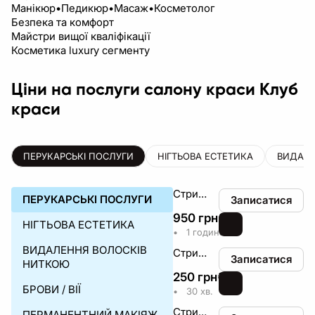
Манікюр•Педикюр•Масаж•Косметолог
Безпека та комфорт
Майстри вищої кваліфікації
Косметика luxury сегменту
Ціни на послуги салону краси Клуб
краси
ПЕРУКАРСЬКІ ПОСЛУГИ
НІГТЬОВА ЕСТЕТИКА
ВИДАЛЕ
Стрижка жіноча
ПЕРУКАРСЬКІ ПОСЛУГИ
Записатися
950
грн
₴
НІГТЬОВА ЕСТЕТИКА
•
1 година
ВИДАЛЕННЯ ВОЛОСКІВ
Стрижка чуба
Записатися
НИТКОЮ
250
грн
₴
БРОВИ / ВІЇ
•
30 хв.
Стрижка чоловіча
ПЕРМАНЕНТНИЙ МАКІЯЖ