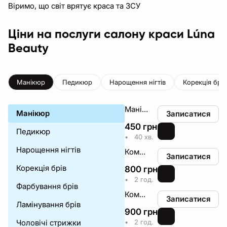
Віримо, що світ врятує краса та ЗСУ
Ціни на послуги салону краси Lúna
Beauty
Манікюр
Педикюр
Нарощення нігтів
Корекція брів
Манікюр
Манікюр
Записатися
450
грн
₴
Педикюр
•
40 хв.
Нарощення нігтів
Комплексний манікюр однотон (зняття + манікюр + покриття)
Записатися
Корекція брів
800
грн
₴
•
2 год.
Фарбування брів
Комплексний манікюр френч (зняття + манікюр + покриття)
Записатися
Ламінування брів
900
грн
₴
Чоловічі стрижки
•
2 год.