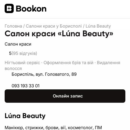
Головна
/
Салони краси у Борисполі
/
Lúna Beauty
Салон краси «Lúna Beauty»
Салон краси
5
(95
відгуків
)
Нігтьовий сервіс
·
Оформлення брів та вій
·
Видалення
волосся
Бориспіль, вул. Головатого, 89
093 193 33 01
Онлайн запис
Lúna Beauty
Манікюр, стрижки, брови, вії, косметолог, ПМ