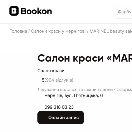
Головна
/
Салони краси у Чернігові
/
MARINEL beauty sal
Салон краси «MAR
Салон краси
5
(964
відгуків
)
Лікування волосся та шкіри голови
·
Оформл
Чернігів, вул. П'ятницька, 6
099 318 03 23
Онлайн запис