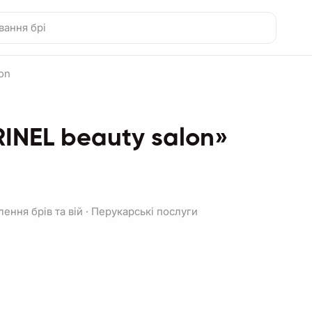
on
INEL beauty salon»
ення брів та вій
·
Перукарські послуги