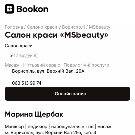
Головна
/
Салони краси у Борисполі
/
MSbeauty
Салон краси «MSbeauty»
Салон краси
5
(12
відгуків
)
Масаж
·
Нігтьовий сервіс
·
Подологічні послуги
Бориспіль, вул. Верхній Вал, 29А
063 513 99 74
Онлайн запис
Марина Щербак
Манікюр | педикюр | нарощування нігтів | масаж
м. Бориспіль, вул. Верхній Вал 29а, каб. 4