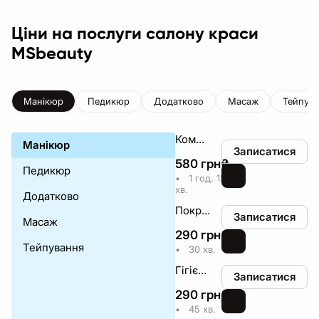
Ціни на послуги салону краси
MSbeauty
Манікюр
Педикюр
Додатково
Масаж
Тейпув
Комплекс (манікюр/зняття/гель-лак)
Манікюр
Записатися
580
грн
₴
Педикюр
•
1 год. 15
хв.
Додатково
Покриття гель-лаком
Записатися
Масаж
290
грн
₴
Тейпування
•
30 хв.
Гігієнічний манікюр
Записатися
290
грн
₴
•
45 хв.