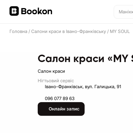
Головна
/
Салони краси в Івано-Франківську
/
MY SOUL
Салон краси «MY
Салон краси
Нігтьовий сервіс
Івано-Франківськ, вул. Галицька, 91
096 077 89 63
Онлайн запис