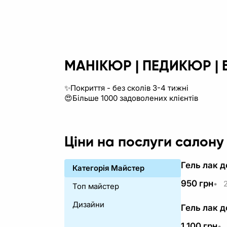
МАНІКЮР | ПЕДИКЮР | Б
✨Покриття - без сколів 3-4 тижні
😍Більше 1000 задоволених клієнтів
Ціни на послуги салон
Гель лак д
Категорія Майстер
950
грн
•
2
Топ майстер
Дизайни
Гель лак 
1 100
грн
•