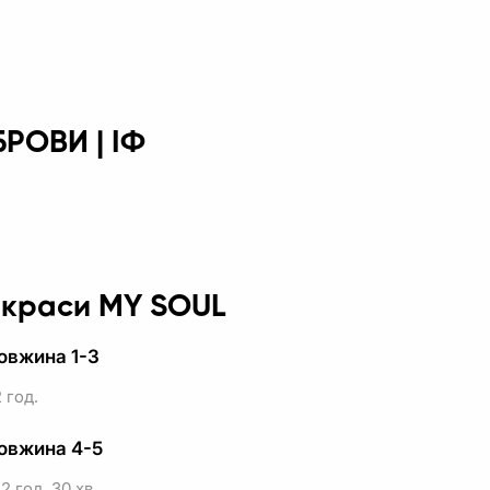
РОВИ | ІФ
у краси MY SOUL
овжина 1-3
 год.
довжина 4-5
2 год. 30 хв.