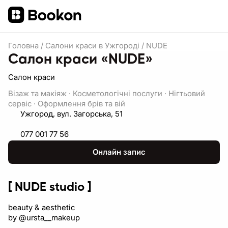
Головна
/
Салони краси в Ужгороді
/
NUDE
Салон краси «NUDE»
Салон краси
Візаж та макіяж
·
Косметологічні послуги
·
Нігтьовий
сервіс
·
Оформлення брів та вій
Ужгород, вул. Загорська, 51
077 001 77 56
Онлайн запис
[ NUDE studio ]
beauty & aesthetic
by @ursta__makeup