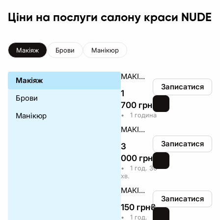
Ціни на послуги салону краси NUDE
Макіяж
Брови
Манікюр
МАКІЯЖ ДЕННИЙ/ВЕЧІРНІЙ
Макіяж
Записатися
1
Брови
700
грн
₴
Манікюр
•
1 година
МАКІЯЖ ВЕСІЛЬНИЙ В СТУДІЇ
Записатися
3
000
грн
₴
•
1 год. 30
хв.
МАКІЯЖ ВЕСІЛЬНИЙ НА ВИЇЗД (ДОРОГА ОПЛАЧУЄТЬСЯ КЛІЄНТОМ ОКРЕМO)
Записатися
150
грн
₴
•
1 год.