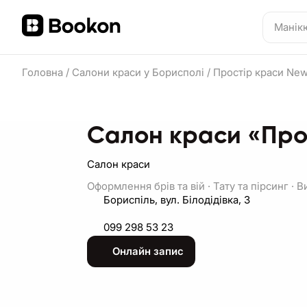
Головна
/
Салони краси у Борисполі
/
Простір краси New
Салон краси «Про
Салон краси
Оформлення брів та вій
·
Тату та пірсинг
·
В
Бориспіль, вул. Білодідівка, 3
099 298 53 23
Онлайн запис