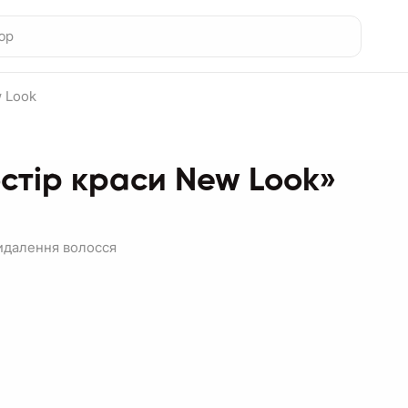
 Look
стір краси New Look»
идалення волосся