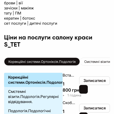
брови | вії
зачіски | макіяж
тату | ПМ
кератин | ботокс
сет послуги | дитячі послуги
Ціни на послуги салону краси
S_TET
Корекційні системи.Ортоніксія.Подологія
Смстемні візити.П
Встановлення металевих корекційних систем на врослі/деформовані нігті
Корекційні
Записатися
системи.Ортоніксія.Подологія
1
800
грн
₴
Смстемні
•
1 година
візити.Подологія.Регулярні
відвідування.
Скоба Р.Фрезера/ЗТО
Записатися
Подологія.Подологічні
1