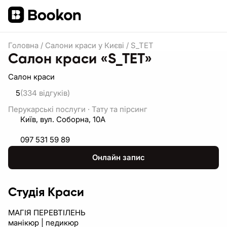
Головна
/
Салони краси у Києві
/
S_TET
Салон краси «S_TET»
Салон краси
5
(334
відгуків
)
Перукарські послуги
·
Тату та пірсинг
Київ, вул. Соборна, 10А
097 531 59 89
Онлайн запис
Студія Краси
МАГІЯ ПЕРЕВТІЛЕНЬ
манікюр | педикюр