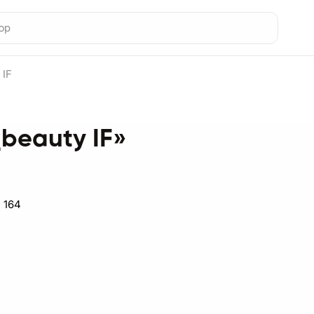
 IF
beauty IF»
 164