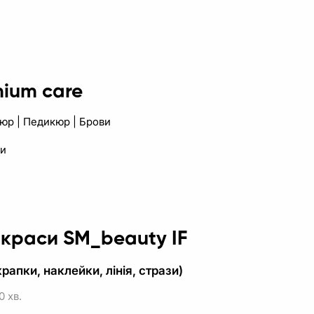
mium care
кюр | Педикюр | Брови
ви
 краси SM_beauty IF
крапки, наклейки, лінія, стрази)
0 хв.