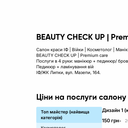
BEAUTY CHECK UP | Pre
Салон краси ІФ | Війки | Косметолог | Мані
BEAUTY CHECK UP | Premium care
Послуги в 4 руки: манікюр + педикюр/ бро
Педикюр + ламінування вій
ІФ/ЖК Липки, вул. Мазепи, 164.
Ціни на послуги салону
Дизайн 1 (
Топ майстер (найвища
категорія)
150
грн
•
2
Косметолог