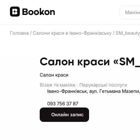
Головна
/
Салони краси в Івано-Франківську
/
SM_beauty
Салон краси «SM_
Салон краси
Візаж та макіяж
·
Перукарські послуги
Івано-Франківськ, вул. Гетьмана Мазепи,
093 756 37 87
Онлайн запис