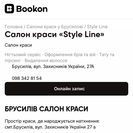
Головна
/
Салони краси у Брусилові
/
Style Line
Салон краси «Style Line»
Салон краси
Нігтьовий сервіс
·
Оформлення брів та вій
·
Тату та
пірсинг
·
Видалення волосся
Брусилів, вул. Захисників України, 27А
098 342 81 54
Онлайн запис
БРУСИЛІВ САЛОН КРАСИ
Простір краси, де народжується натхнення:
смт.Брусилів, вул. Захисників України 27 а