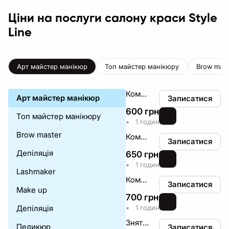
Ціни на послуги салону краси Style
Line
Арт майстер манікюр
Топ майстер манікюру
Brow mast
Комплекс нюд
Арт майстер манікюр
Записатися
600
грн
₴
Топ майстер манікюру
•
1 година
Brow master
Комплекс однотон
Записатися
Депіляція
650
грн
₴
•
1 година
Lashmaker
Комплекс Френч
Записатися
Make up
700
грн
₴
Депіляція
•
1 година
Зняття гель-лаку
Педикюр
Записатися