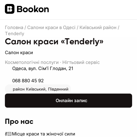
Головна
/
Салони краси в Одесі
/
Київський район
/
Тenderly
Салон краси «Тenderly»
Салон краси
Косметологічні послуги
·
Нігтьовий сервіс
Одеса, вул. Сім'ї Глодан, 21
068 880 45 92
район
Київський,
Південний
Онлайн запис
Про нас
💃🏻Місце краси та жіночої сили