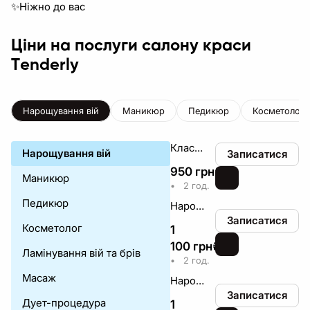
✨Ніжно до вас
Ціни на послуги салону краси
Тenderly
Нарощування вій
Маникюр
Педикюр
Косметолог
Класичне нарощування вій
Нарощування вій
Записатися
950
грн
₴
Маникюр
•
2 год.
Педикюр
Нарощування вій 2D
Записатися
Косметолог
1
100
грн
₴
Ламінування вій та брів
•
2 год.
Масаж
Нарощування вій 3D
Записатися
Дует-процедура
1