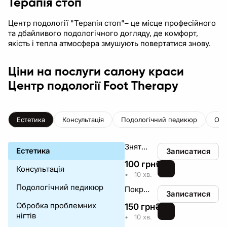
Терапія стоп
Центр подології "Терапія стоп"– це місце професійного
та дбайливого подологічного догляду, де комфорт,
якість і тепла атмосфера змушують повертатися знову.
Ціни на послуги салону краси
Центр подології Foot Therapy
Естетика
Консультація
Подологічний педикюр
Обр
Зняття покриття
Естетика
Записатися
100
грн
₴
Консультація
•
10 хв.
Подологічний педикюр
Покриття декоративним лаком /відновлення
Записатися
Обробка проблемних
150
грн
₴
нігтів
•
10 хв.