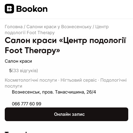
Головна
/
Салони краси у Вознесенську
/
Центр
подології Foot Therapy
Салон краси «Центр подології
Foot Therapy»
Салон краси
5
(33
відгуків
)
Косметологічні послуги
·
Нігтьовий сервіс
·
Подологічні
послуги
Вознесенськ, пров. Танасчишина, 26/4
066 777 60 99
Онлайн запис