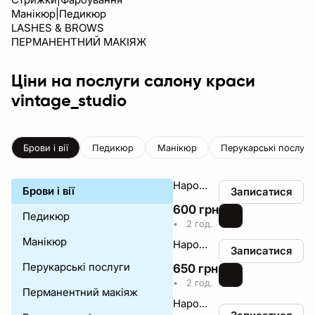
Манікюр|Педикюр
LASHES & BROWS
ПЕРМАНЕНТНИЙ МАКІЯЖ
Ціни на послуги салону краси
vintage_studio
Брови і вії
Педикюр
Манікюр
Перукарські послуги
Нарощування вій: Класика
Брови і вії
Записатися
600
грн
₴
Педикюр
•
2 год.
Манікюр
Нарощування вій: 2D
Записатися
Перукарські послуги
650
грн
₴
•
2 год.
Перманентний макіяж
Нарощування вій: 3D