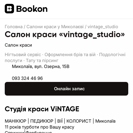
Головна
/
Салони краси у Миколаєві
/
vintage_studio
Салон краси «vintage_studio»
Салон краси
Нігтьовий сервіс
·
Оформлення брів та вій
·
Подологічні
послуги
·
Тату та пірсинг
Миколаїв, вул. Озерна, 15В
093 324 46 96
Онлайн запис
Студія краси ViNTAGE
МАНІКЮР | ПЕДИКЮР | ВІЇ | КОЛОРИСТ | Миколаїв
11 років турботи про Вашу красу
Стрижки|Фарбування