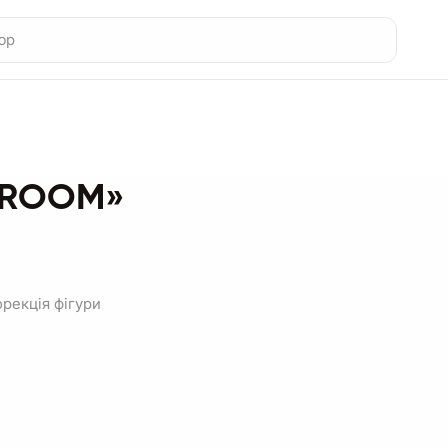
P ROOM»
орекція фігури