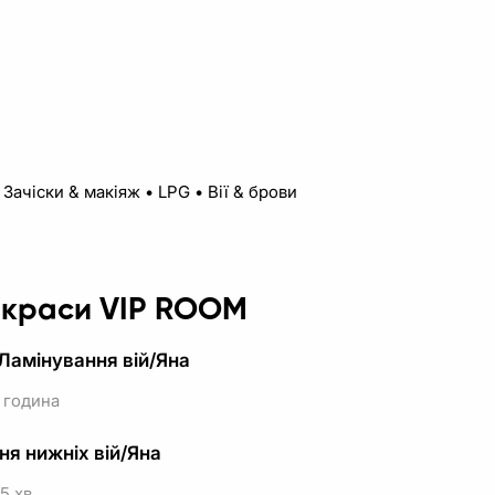
ачіски & макіяж • LPG • Вії & брови
у краси VIP ROOM
Ламінування вій/Яна
 година
ня нижніх вій/Яна
5 хв.