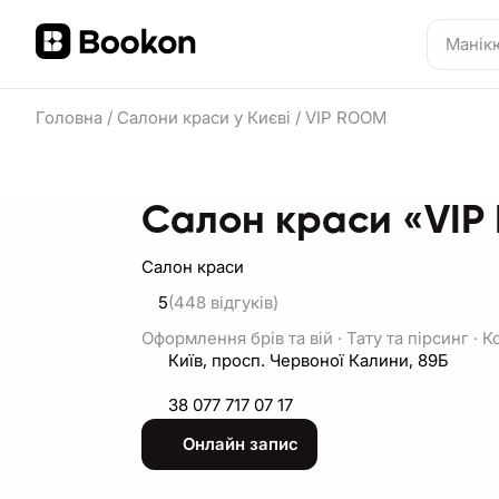
Головна
/
Салони краси у Києві
/
VIP ROOM
Салон краси «VI
Салон краси
5
(448
відгуків
)
Оформлення брів та вій
·
Тату та пірсинг
·
К
Київ, просп. Червоної Калини, 89Б
38 077 717 07 17
Онлайн запис