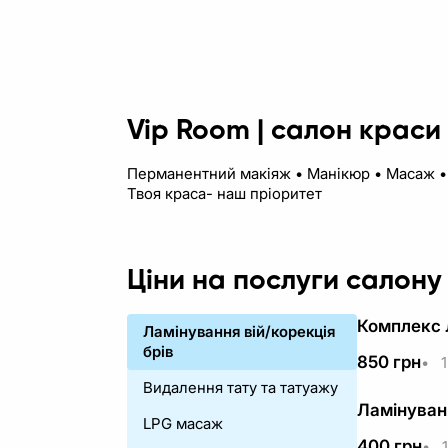
Vip Room | салон краси
Перманентний макіяж • Манікюр • Масаж • З
Твоя краса- наш пріоритет
Ціни на послуги салон
Комплекс 
Ламінування вій/корекція
брів
850
грн
•
1
Видалення тату та татуажу
Ламінуван
LPG масаж
400
грн
•
1