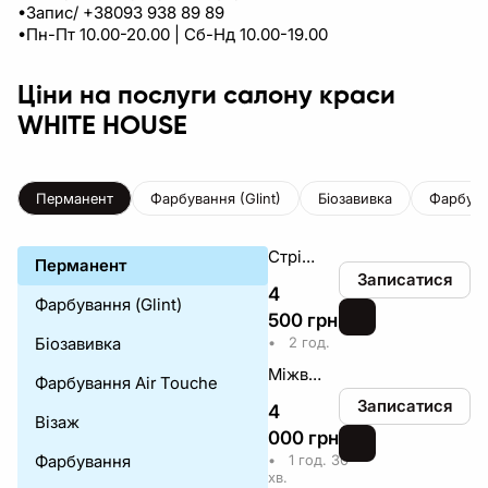
•Запис/ +38093 938 89 89
•Пн-Пт 10.00-20.00 | Сб-Нд 10.00-19.00
Ціни на послуги салону краси
WHITE HOUSE
Перманент
Фарбування (Glint)
Біозавивка
Фарбува
Стрілка з розтушовкою
Перманент
Записатися
4
Фарбування (Glint)
500
грн
₴
Біозавивка
•
2 год.
Міжвійка
Фарбування Air Touche
Записатися
4
Візаж
000
грн
₴
Фарбування
•
1 год. 30
хв.