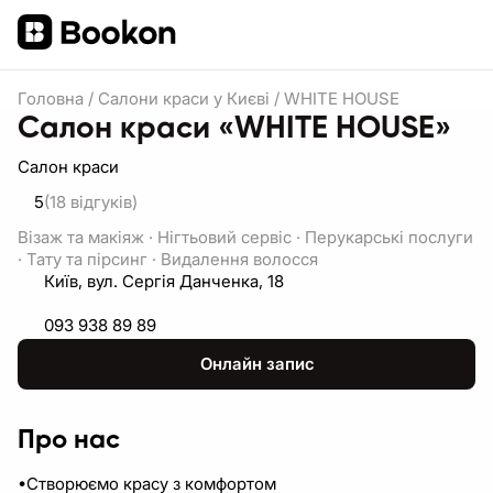
Головна
/
Салони краси у Києві
/
WHITE HOUSE
Салон краси «WHITE HOUSE»
Салон краси
5
(18
відгуків
)
Візаж та макіяж
·
Нігтьовий сервіс
·
Перукарські послуги
·
Тату та пірсинг
·
Видалення волосся
Київ, вул. Сергія Данченка, 18
093 938 89 89
Онлайн запис
Про нас
•Створюємо красу з комфортом