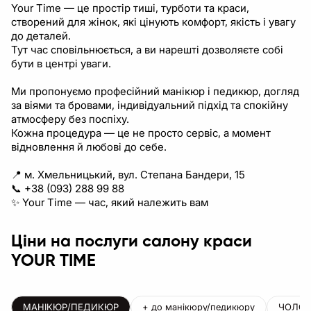
Your Time — це простір тиші, турботи та краси,
створений для жінок, які цінують комфорт, якість і увагу
до деталей.
Тут час сповільнюється, а ви нарешті дозволяєте собі
бути в центрі уваги.
Ми пропонуємо професійний манікюр і педикюр, догляд
за віями та бровами, індивідуальний підхід та спокійну
атмосферу без поспіху.
Кожна процедура — це не просто сервіс, а момент
відновлення й любові до себе.
📍 м. Хмельницький, вул. Степана Бандери, 15
📞 +38 (093) 288 99 88
✨ Your Time — час, який належить вам
Ціни на послуги салону краси
YOUR TIME
МАНІКЮР/ПЕДИКЮР
+ до манікюру/педикюру
ЧОЛОВ