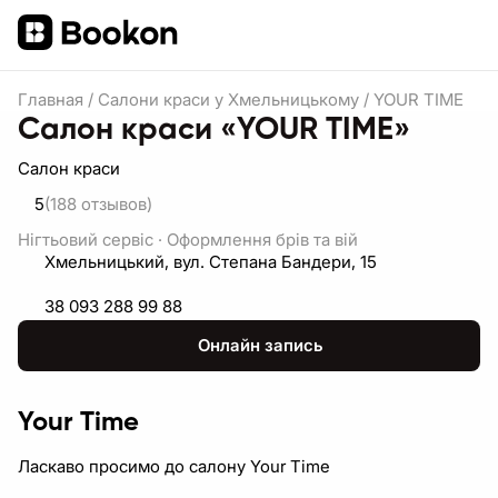
Главная
/
Салони краси у Хмельницькому
/
YOUR TIME
Салон краси «YOUR TIME»
Салон краси
5
(188
отзывов
)
Нігтьовий сервіс
·
Оформлення брів та вій
Хмельницький, вул. Степана Бандери, 15
38 093 288 99 88
Онлайн запись
Your Time
Ласкаво просимо до салону Your Time